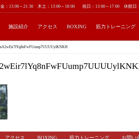
：13:00～21:30 木土：13:00～18:00
祝日：13:00～17:00 休
施設紹介
アクセス
BOXING
筋力トレーニング
_6nA2wEir7lYq8nFwFUump7UUUUylKNKH
nA2wEir7lYq8nFwFUump7UUUUylKN
アクセス
BOXING
筋力トレーニング
お問い