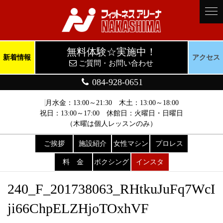
無料体験☆実施中！
新着情報
アクセス
ご質問・お問い合わせ
084-928-0651
月水金：13:00～21:30 木土：13:00～18:00
祝日：13:00～17:00 休館日：火曜日・日曜日
（木曜は個人レッスンのみ）
ご挨拶
施設紹介
女性マシン
プロレス
料 金
ボクシング
インスタ
240_F_201738063_RHtkuJuFq7WcI
ji66ChpELZHjoTOxhVF