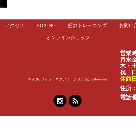
アクセス
BOXING
筋力トレーニング
お問い
オンラインショップ
営業
月水金：
木・土：
祝 日：
休館
© 2026. フィットネスアリーナ All Rights Reserved.
住所：
電話番号