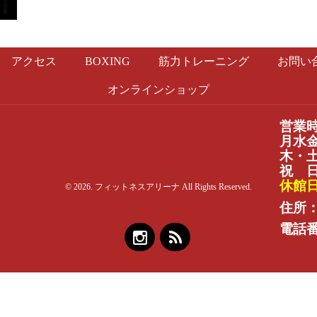
アクセス
BOXING
筋力トレーニング
お問い
オンラインショップ
営業
月水金：
木・土：
祝 日：
休館
© 2026. フィットネスアリーナ All Rights Reserved.
住所：
電話番号